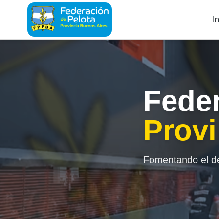
In
Feder
Provi
Fomentando el dep