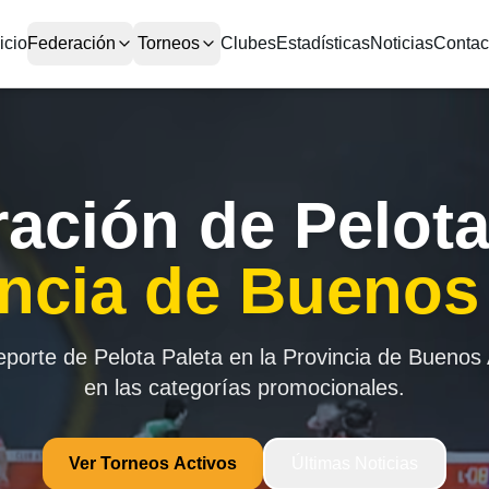
icio
Federación
Torneos
Clubes
Estadísticas
Noticias
Contac
ación de Pelota
ncia de Buenos
orte de Pelota Paleta en la Provincia de Buenos 
en las categorías promocionales.
Ver Torneos Activos
Últimas Noticias