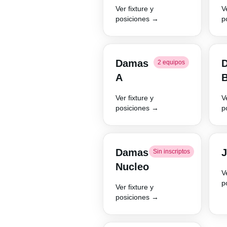
Ver fixture y
V
posiciones →
p
Damas
2 equipos
A
Ver fixture y
V
posiciones →
p
Damas
J
Sin inscriptos
Nucleo
V
p
Ver fixture y
posiciones →