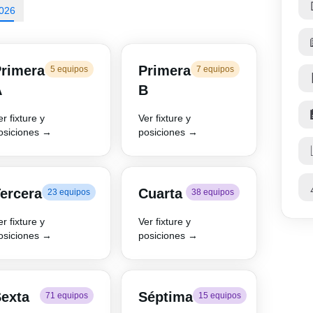
2026
rimera
Primera
5 equipos
7 equipos
A
B
er fixture y
Ver fixture y
osiciones →
posiciones →
ercera
Cuarta
23 equipos
38 equipos
er fixture y
Ver fixture y
osiciones →
posiciones →
exta
Séptima
71 equipos
15 equipos