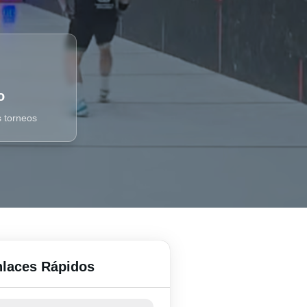
o
s torneos
laces Rápidos