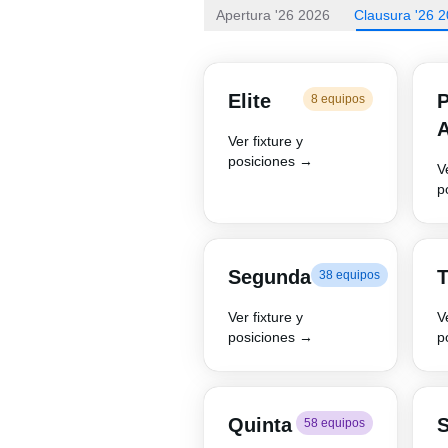
Apertura '26 2026
Clausura '26 
Elite
P
8 equipos
Ver fixture y
posiciones →
V
p
Segunda
T
38 equipos
Ver fixture y
V
posiciones →
p
Quinta
S
58 equipos